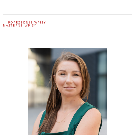
← POPRZEDNIE WPISY
NASTĘPNE WPISY →