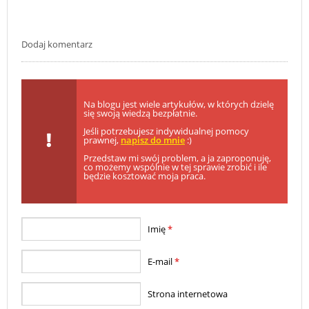
Dodaj komentarz
Na blogu jest wiele artykułów, w których dzielę
się swoją wiedzą bezpłatnie.
Jeśli potrzebujesz indywidualnej pomocy
prawnej,
napisz do mnie
:)
Przedstaw mi swój problem, a ja zaproponuję,
co możemy wspólnie w tej sprawie zrobić i ile
będzie kosztować moja praca.
Imię
*
E-mail
*
Strona internetowa