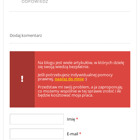
ODPOWIEDZ
Dodaj komentarz
Na blogu jest wiele artykułów, w których dzielę
się swoją wiedzą bezpłatnie.
Jeśli potrzebujesz indywidualnej pomocy
prawnej,
napisz do mnie
:)
Przedstaw mi swój problem, a ja zaproponuję,
co możemy wspólnie w tej sprawie zrobić i ile
będzie kosztować moja praca.
Imię
*
E-mail
*