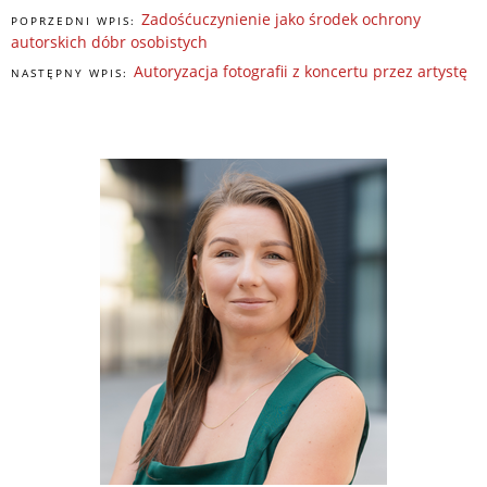
Zadośćuczynienie jako środek ochrony
POPRZEDNI WPIS:
autorskich dóbr osobistych
Autoryzacja fotografii z koncertu przez artystę
NASTĘPNY WPIS: