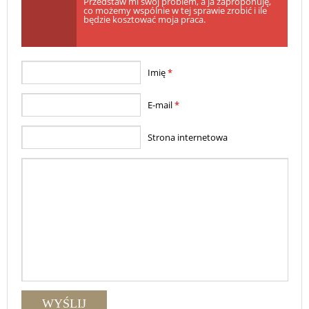
Przedstaw mi swój problem, a ja zaproponuję,
co możemy wspólnie w tej sprawie zrobić i ile
będzie kosztować moja praca.
Imię
*
E-mail
*
Strona internetowa