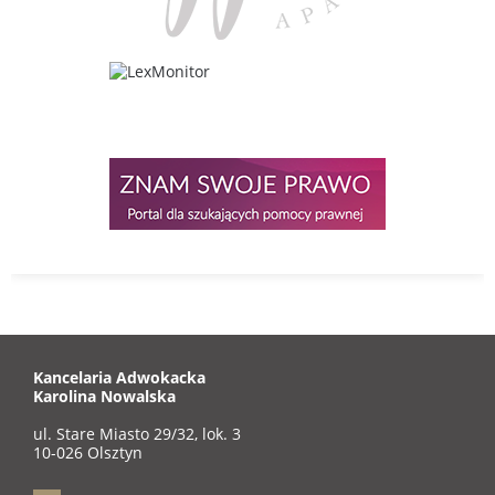
Kancelaria Adwokacka
Karolina Nowalska
ul. Stare Miasto 29/32, lok. 3
10-026 Olsztyn