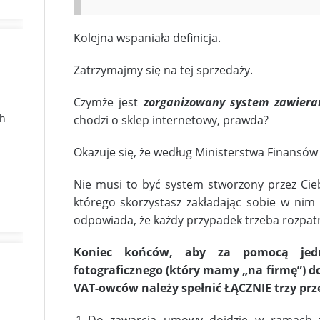
Kolejna wspaniała definicja.
Zatrzymajmy się na tej sprzedaży.
Czymże jest
zorganizowany system zawiera
ch
chodzi o sklep internetowy, prawda?
Okazuje się, że według Ministerstwa Finansów 
Nie musi to być system stworzony przez Cieb
którego skorzystasz zakładając sobie w nim 
odpowiada, że każdy przypadek trzeba rozpat
Koniec końców, aby za pomocą jedne
fotograficznego (który mamy „na firmę”) do
VAT-owców należy spełnić ŁĄCZNIE trzy prz
Do zawarcia umowy dojdzie w ramach z