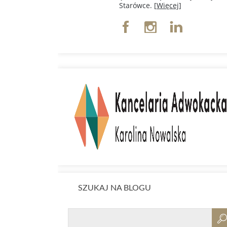
Starówce. [
Więcej
]
SZUKAJ NA BLOGU